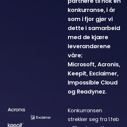
partnere til nok en
konkurranse, i år
som i fjor gjør vi
dette i samarbeid
med de kjære
leverandørene
våre;
Microsoft, Acronis,
Keepit, Exclaimer,
Impossible Cloud
og Readynez.
Konkurransen
strekker seg fra 1.feb